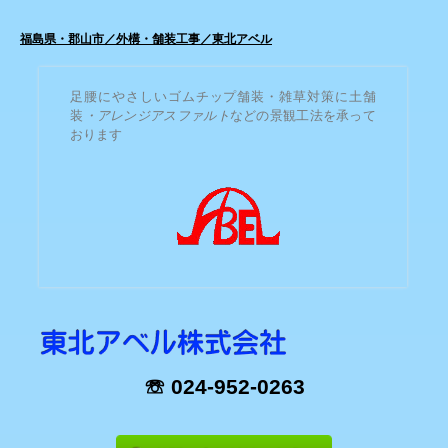
福島県・郡山市／外構・舗装工事／東北アベル
足腰にやさしいゴムチップ舗装・雑草対策に土舗
装
・アレンジアスファルト
などの景観工法を承って
おります
☏ 024-952-0263